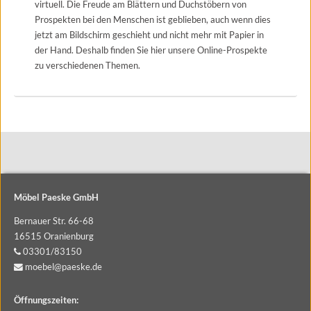
durch lokale Behörden, möglicherweise auch ohne
virtuell. Die Freude am Blättern und Duchstöbern von
Rechtsbehelfsmöglichkeiten, verarbeitet werden. Wenn Sie auf "Nur
Prospekten bei den Menschen ist geblieben, auch wenn dies
notwendige akzeptieren" klicken, findet die vorgehend beschriebene
jetzt am Bildschirm geschieht und nicht mehr mit Papier in
Übermittlung nicht statt. Weitere Informationen über die Verwendung
der Hand. Deshalb finden Sie hier unsere Online-Prospekte
Ihrer Daten finden Sie in unseren
Datenschutzerklärung
.
zu verschiedenen Themen.
Impressum
|
Datenschutzerklärung
Möbel Paeske GmbH
Bernauer Str. 66-68
16515 Oranienburg
03301/83150
moebel@paeske.de
Öffnungszeiten: