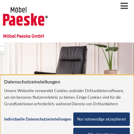
Möbel Paeske GmbH
Datenschutzeinstellungen
Unsere Webseite verwendet Cookies und/oder Drittanbietersoftware,
um ein besseres Nutzererlebnis zu bieten. Einige Cookies sind für die
Grundfunktionen erforderlich, während Dienste von Drittanbietern
helfen, die Website zu verbessern und Werbung entsprechend der
Interessen der Nutzer anzuzeigen. Um diese Dienste verwenden zu
Individuelle Datenschutzeinstellungen
Nur notwendige akzeptieren
dürfen, benötigen wir Ihre Einwilligung. Diese Einwilligung beinhaltet
Unsere Online-Prospekte - für
unter Umständen auch die Zustimmung zur Verarbeitung der Daten in